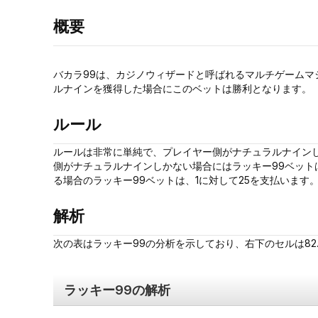
概要
バカラ99は、カジノウィザードと呼ばれるマルチゲームマ
ルナインを獲得した場合にこのベットは勝利となります。
ルール
ルールは非常に単純で、プレイヤー側がナチュラルナインし
側がナチュラルナインしかない場合にはラッキー99ベット
る場合のラッキー99ベットは、1に対して25を支払います
解析
次の表はラッキー99の分析を示しており、右下のセルは82.
ラッキー99の解析