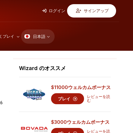
ログイン
サインアップ
日本語
くプレイ
Wizard のオススメ
$11000
ウェルカムボーナス
レビューを読
プレイ
む
6
$3000
ウェルカムボーナス
レビューを読