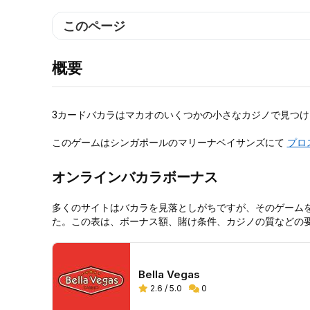
このページ
概要
3カードバカラはマカオのいくつかの小さなカジノで見つ
このゲームはシンガポールのマリーナベイサンズにて
プロ
オンラインバカラボーナス
多くのサイトはバカラを見落としがちですが、そのゲーム
た。この表は、ボーナス額、賭け条件、カジノの質などの
Bella Vegas
2.6 / 5.0
0