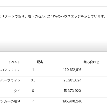
ターンであり、右下のセルは2.41%のハウスエッジを示しています。
イベント
配当
組み合わせ
ーのフルウィン
1
170,612,616
のハーフウィン
0.5
25,285,624
タイ
0
15,373,920
バンカーの勝利
-1
195,898,240