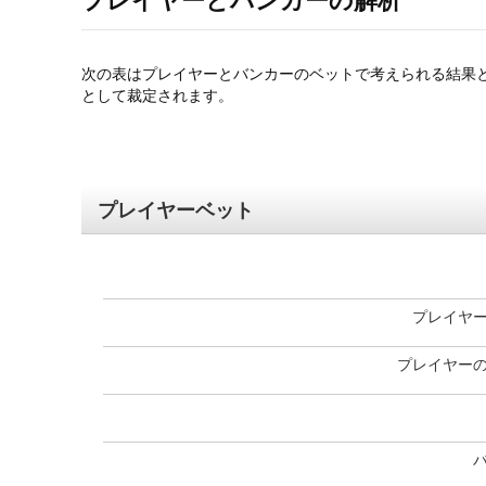
次の表はプレイヤーとバンカーのベットで考えられる結果とリ
として裁定されます。
プレイヤーベット
プレイヤ
プレイヤー