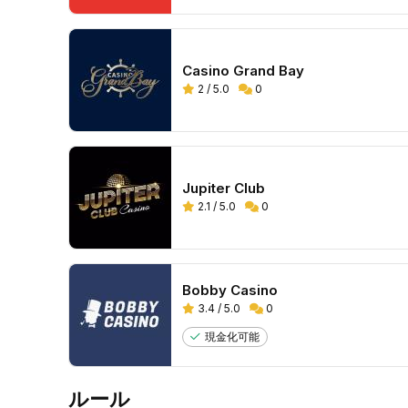
Casino Grand Bay
2 / 5.0
0
Jupiter Club
2.1 / 5.0
0
Bobby Casino
3.4 / 5.0
0
現金化可能
ルール