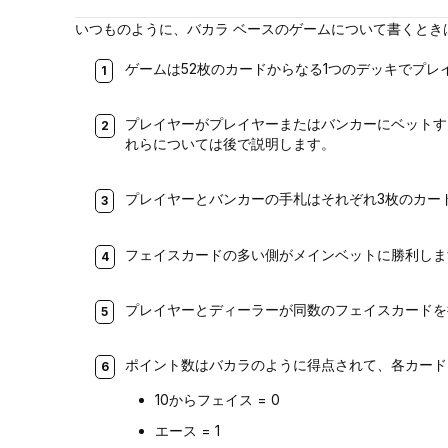
いつものように、バカラ ベースのゲームについて書くと
ゲームは52枚のカードからなる1つのデッキでプレ
プレイヤーがプレイヤーまたはバンカーにベットす
れらについては後で説明します。
プレイヤーとバンカーの手札はそれぞれ3枚のカー
フェイスカードの多い側がメインベットに勝利しま
プレイヤーとディーラーが同数のフェイスカードを
ポイント数はバカラのように得点されて、各カード
10からフェイス = 0
エース = 1