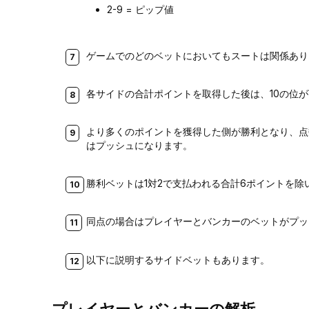
2-9 = ピップ値
ゲームでのどのベットにおいてもスートは関係あり
各サイドの合計ポイントを取得した後は、10の位が
より多くのポイントを獲得した側が勝利となり、点
はプッシュになります。
勝利ベットは1対2で支払われる合計6ポイントを除
同点の場合はプレイヤーとバンカーのベットがプッ
以下に説明するサイドベットもあります。
プレイヤーとバンカーの解析