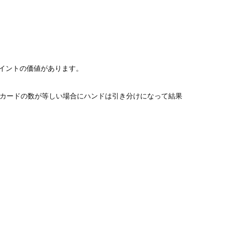
ポイントの価値があります。
カードの数が等しい場合にハンドは引き分けになって結果