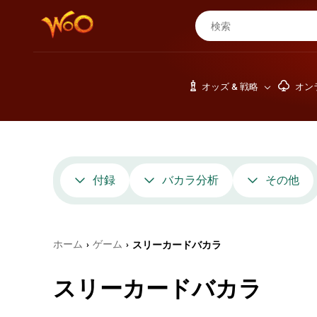
オッズ & 戦略
オン
付録
バカラ分析
その他
ホーム
ゲーム
スリーカードバカラ
›
›
スリーカードバカラ