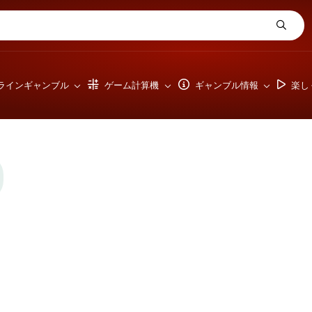
ラインギャンブル
ゲーム計算機
ギャンブル情報
楽し